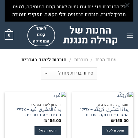
Ski
כל החוברות מגיעות עם גישה לאתר קסם המוסיקה, למעט
t
מדריך למורה, חוברות הרמוניה וכלי הקשה, תפקידי תזמורת
conten
החנות של
לאתר
קסם
0
קהילה מנגנת
המוסיקה
עמוד הבית
/
חוברות
/
חוברות לימוד בערבית
חוברות לימוד בערבית
חוברות לימוד בערבית
نِداءُ الْمَشْرِق- دُرْبَكّة – צלילי
نِداءُ الْمَشْرِق- عُود – צלילי
המזרח – דרבוקה בערבית
המזרח – עוד בערבית
₪
155.00
₪
155.00
הוספה לסל
הוספה לסל