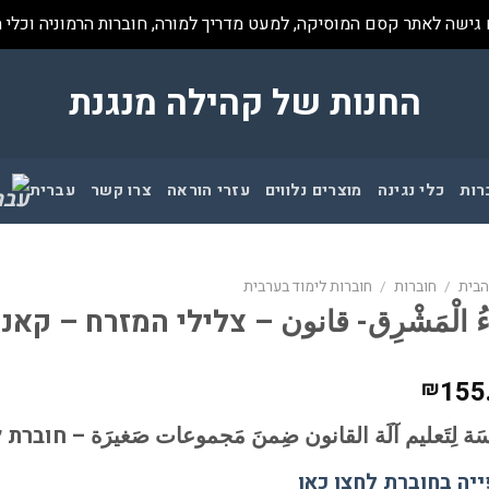
 גישה לאתר קסם המוסיקה, למעט מדריך למורה, חוברות הרמוניה וכלי 
החנות של קהילה מנגנת
רות
כלי נגינה
מוצרים נלווים
עזרי הוראה
צרו קשר
עברית
הבית
/
חוברות
/
חוברות לימוד בערבית
اءُ الْمَشْرِق- قانون – צלילי המזרח – קא
155
₪
اسَة لِتَعليم آلَة القانون ضِمنَ مَجموعات صَغيرَة – חוב
יה בחוברת לחצו כאן