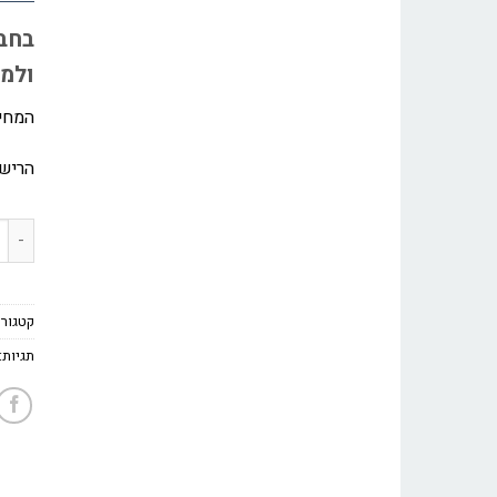
בחבי
ולמא
המחיר
הרישי
כמות ש
קטגורי
תגיות: