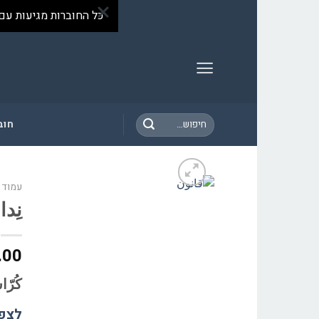
Skip
כל החוברות מגיעות עם
to
content
חיפוש
חוב
עבור:
עמוד 
نِد
.00
كُرّ
לצפי