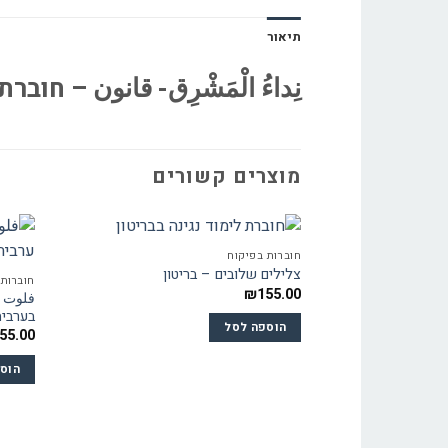
תיאור
نِداءُ الْمَشْرِق- قانون – ח
מוצרים קשורים
חוברות בפיקוח
צלילים שלובים – בריטון
חוברות 
₪
155.00
فلوت –
בערבי
הוספה לסל
55.00
הוס