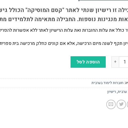
לה זו רישיון שנתי לאתר "קסם המוסיקה" הכולל גי
ות מנגינות נוספות. החבילה מתאימה לתלמידים מת
 כולל את עלות החוברות ואת עלות הרישיון לאתר ללא אפשרות להפריד
ון תקף לשנה מיום הרכישה, אלא אם קונים כחלק מרכישה בית ספרית.
ל نِداءُ الْمَشْرِق- قانون - צלילי המזרח - קאנון בערבית
הוספה לסל
ה:
חוברות לימוד בערבית
ערבית
,
רישיון