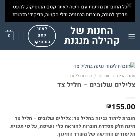
Ski
כל החוברות מגיעות עם גישה לאתר קסם המוסיקה, למעט
t
מדריך למורה, חוברות הרמוניה וכלי הקשה, תפקידי תזמורת
conten
החנות של
לאתר
קסם
0
קהילה מנגנת
המוסיקה
עמוד הבית
/
חוברות
/
חוברות לימוד
צלילים שלובים – חליל צד
155.00
₪
חוברת לימוד נגינה בחליל צד: צלילים שלובים – חליל צד
הינה חלק מסדרת חוברות להוראת כלי נשיפה, על פי תכנית
הלימודים החדשה של משרד החינוך.