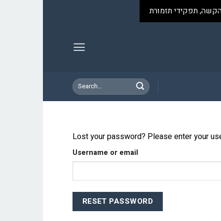
Skip
הקשה, תפקידי תזמורת
to
content
Search
for:
Lost your password? Please enter your user
Username or email
RESET PASSWORD